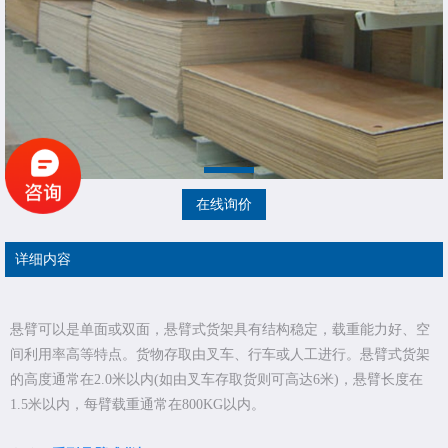
在线询价
详细内容
悬臂可以是单面或双面，悬臂式货架具有结构稳定，载重能力好、空
间利用率高等特点。货物存取由叉车、行车或人工进行。悬臂式货架
的高度通常在2.0米以内(如由叉车存取货则可高达6米)，悬臂长度在
1.5米以内，每臂载重通常在800KG以内。